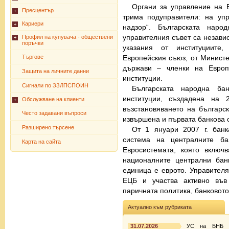
Органи за управление на Б
Пресцентър
трима подуправители: на упр
Кариери
надзор“. Българската наро
управителния съвет са незави
Профил на купувача - обществени
поръчки
указания от институциите
Търгове
Европейския съюз, от Министе
държави – членки на Европ
Защита на личните данни
институции.
Сигнали по ЗЗЛПСПОИН
Българската народна ба
институции, създадена на 
Обслужване на клиенти
възстановяването на българс
Често задавани въпроси
извършена и първата банкова 
Разширено търсене
От 1 януари 2007 г. банк
система на централните б
Карта на сайта
Евросистемата, която включ
националните централни бан
единица е еврото. Управител
ЕЦБ и участва активно въ
паричната политика, банковото
Актуално към рубриката
31.07.2026
УС на БНБ п