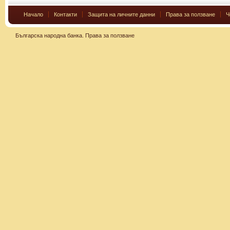
Начало
Контакти
Защита на личните данни
Права за ползване
Ч
Българска народна банка.
Права за ползване