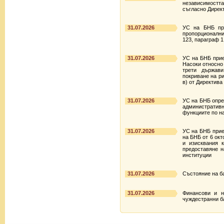
независимостт
съгласно Директ
31.07.2026
УС на БНБ при
пропорционални
123, параграф 1
31.07.2026
УС на БНБ прие 
Насоки относно 
трети държав
покриване на ри
в) от Директива
31.07.2026
УС на БНБ опре
административ
функциите по н
31.07.2026
УС на БНБ прие
на БНБ от 6 окт
и изисквания 
предоставяне н
институции
31.07.2026
Състояние на ба
31.07.2026
Финансови и н
чуждестранни ба