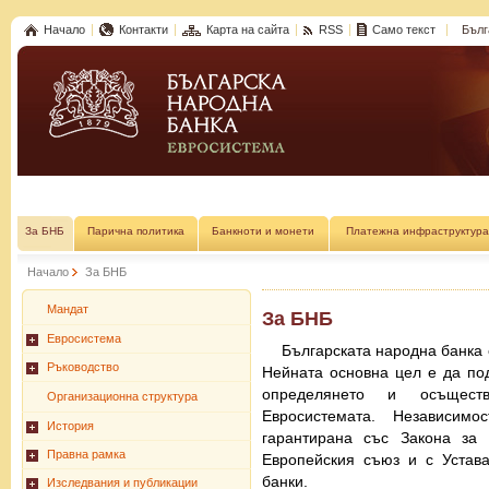
Начало
Контакти
Карта на сайта
RSS
Само текст
Бълг
За БНБ
Парична политика
Банкноти и монети
Платежна инфраструктура
Начало
За БНБ
Мандат
За БНБ
Евросистема
Българската народна банка 
Ръководство
Нейната основна цел е да по
определянето и осъщест
Организационна структура
Евросистемата. Независим
История
гарантирана със Закона за
Правна рамка
Европейския съюз и с Устав
банки.
Изследвания и публикации