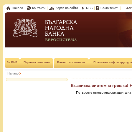
Начало
Контакти
Карта на сайта
RSS
Само текст
Бълг
За БНБ
Парична политика
Банкноти и монети
Платежна инфраструктура
Начало
Възникна системна грешка! 
Потърсете отново информацията на