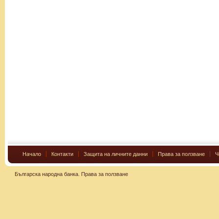
Начало
Контакти
Защита на личните данни
Права за ползване
Ч
Българска народна банка.
Права за ползване