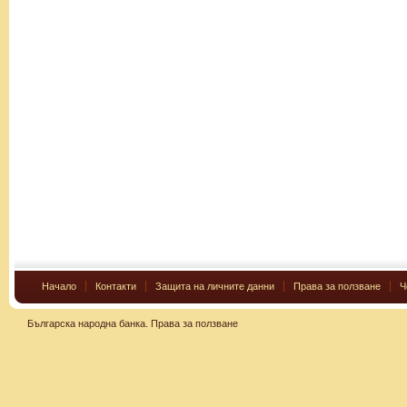
Начало
Контакти
Защита на личните данни
Права за ползване
Ч
Българска народна банка.
Права за ползване