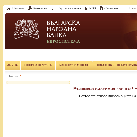
Начало
Контакти
Карта на сайта
RSS
Само текст
Бълг
За БНБ
Парична политика
Банкноти и монети
Платежна инфраструктура
Начало
Възникна системна грешка! 
Потърсете отново информацията на