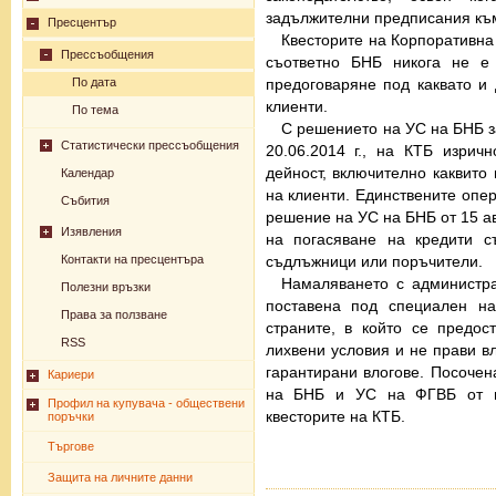
задължителни предписания към
Пресцентър
Квесторите на Корпоративна 
Прессъобщения
съответно БНБ никога не е
предоговаряне под каквато и
По дата
клиенти.
По тема
С решението на УС на БНБ з
Статистически прессъобщения
20.06.2014 г., на КТБ изри
дейност, включително каквито
Календар
на клиенти. Единствените опер
Събития
решение на УС на БНБ от 15 ав
Изявления
на погасяване на кредити с
съдлъжници или поръчители.
Контакти на пресцентъра
Намаляването с администра
Полезни връзки
поставена под специален на
Права за ползване
страните, в който се предос
RSS
лихвени условия и не прави в
гарантирани влогове. Посоче
Кариери
на БНБ и УС на ФГВБ от н
Профил на купувача - обществени
квесторите на КТБ.
поръчки
Търгове
Защита на личните данни