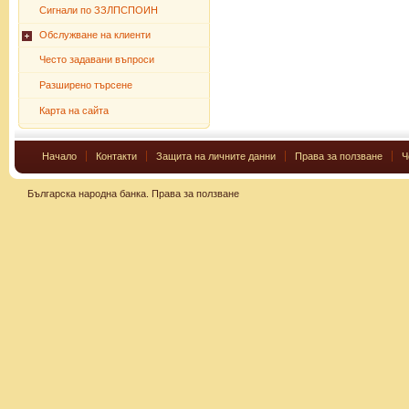
Сигнали по ЗЗЛПСПОИН
Обслужване на клиенти
Често задавани въпроси
Разширено търсене
Карта на сайта
Начало
Контакти
Защита на личните данни
Права за ползване
Ч
Българска народна банка.
Права за ползване