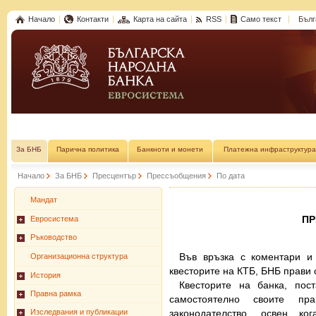
Начало
Контакти
Карта на сайта
RSS
Само текст
Бълг
За БНБ
Парична политика
Банкноти и монети
Платежна инфраструктура
Начало
За БНБ
Пресцентър
Прессъобщения
По дата
Мандат
П
Евросистема
Ръководство
Във връзка с коментари и
Организационна структура
квесторите на КТБ, БНБ прави 
История
Квесторите на банка, пос
Правна рамка
самостоятелно своите п
законодателство, освен ко
Изследвания и публикации