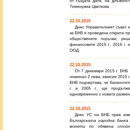
от същата дата, на длъжност
Теменужка Цветкова
22.10.2015
Днес Управителният съвет н
за БНБ и проведена открита про
обществените поръчки, ре
финансовите 2015 г., 2016 г. 
ООД
22.10.2015
От 7 декември 2015 г. БНБ
номинал 2 лева, емисия 2015 г
БНБ подчертава, че банкнотит
г. и 2005 г., ще продълж
едновременно с новата размен
22.10.2015
Днес УС на БНБ прие из
Българската народна банка
монети по обявена стойн