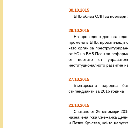
30.10.2015
БНБ обяви ОЛП за ноември 2
29.10.2015
На проведено днес заседа
промени в БНБ, произтичащи 
като орган за преструктуриран
от УС на БНБ План за реформир
от поетите от управите
институционалното развитие н
27.10.2015
Българската народна ба
стипендианти за 2016 година
23.10.2015
Считано от 26 октомври 2015
назначена г-жа Снежанка Деяно
н Петко Кръстев, който напус