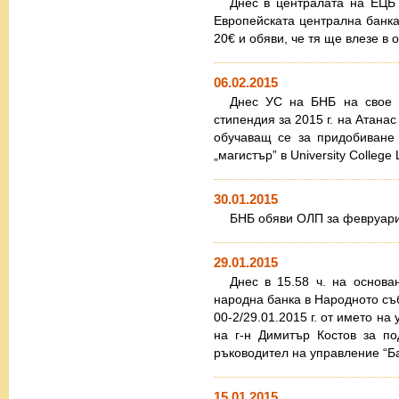
Днес в централата на ЕЦБ
Европейската централна банка
20€ и обяви, че тя ще влезе в
06.02.2015
Днес УС на БНБ на свое 
стипендия за 2015 г. на Атана
обучаващ се за придобиване
„магистър” в University College
30.01.2015
БНБ обяви ОЛП за февруари 
29.01.2015
Днес в 15.58 ч. на основа
народна банка в Народното съ
00-2/29.01.2015 г. от името на
на г-н Димитър Костов за по
ръководител на управление “Б
15.01.2015