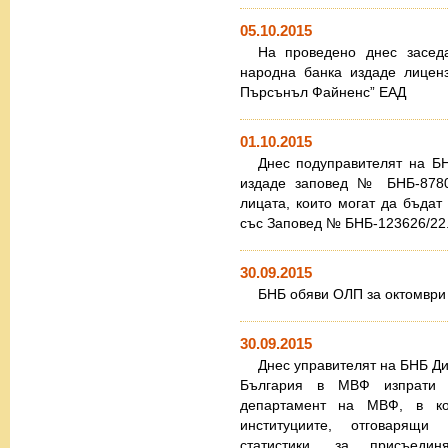
05.10.2015
На проведено днес заседа
народна банка издаде лицен
Пърсънъл Файненс” ЕАД
01.10.2015
Днес подуправителят на БН
издаде заповед № БНБ-87807
лицата, които могат да бъдат
със Заповед № БНБ-123626/22.1
30.09.2015
БНБ обяви ОЛП за октомври 
30.09.2015
Днес управителят на БНБ Ди
България в МВФ изпрати п
департамент на МВФ, в ко
институциите, отговарящи
статистики, за присъеди