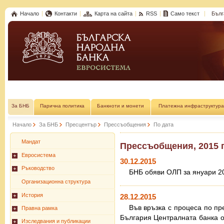
Начало
Контакти
Карта на сайта
RSS
Само текст
Бълг
За БНБ
Парична политика
Банкноти и монети
Платежна инфраструктура
Начало
За БНБ
Пресцентър
Прессъобщения
По дата
Мандат
Прессъобщения, 2015 г
Евросистема
30.12.2015
Ръководство
БНБ обяви ОЛП за януари 20
Организационна структура
История
28.12.2015
Във връзка с процеса по пре
Правна рамка
България Централната банка о
Изследвания и публикации