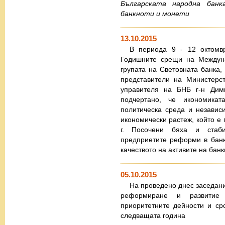
Българската народна банк
банкноти и монети
13.10.2015
В периода 9 - 12 октомвр
Годишните срещи на Междуна
групата на Световната банка, 
представители на Министерс
управителя на БНБ г-н Ди
подчертано, че икономика
политическа среда и независ
икономически растеж, който е 
г. Посочени бяха и стаби
предприетите реформи в банк
качеството на активите на банк
05.10.2015
На проведено днес заседан
реформиране и развитие
приоритетните дейности и ср
следващата година