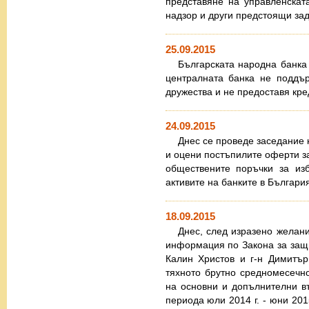
представяне на управленска
надзор и други предстоящи за
25.09.2015
Българската народна банка
централната банка не поддъ
дружества и не предоставя кре
24.09.2015
Днес се проведе заседание 
и оцени постъпилите оферти за
обществените поръчки за из
активите на банките в Българи
18.09.2015
Днес, след изразено желан
информация по Закона за защит
Калин Христов и г-н Димитър
тяхното брутно средномесечн
на основни и допълнителни в
периода юли 2014 г. - юни 2015