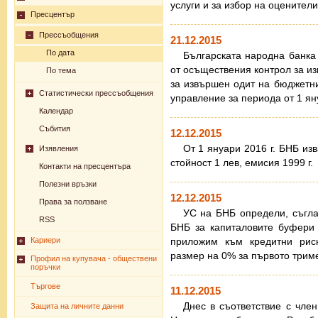
услуги и за избор на оценител
Пресцентър
Прессъобщения
21.12.2015
По дата
Българската народна банка
от осъществения контрол за и
По тема
за извършен одит на бюджетни
Статистически прессъобщения
управление за периода от 1 ян
Календар
Събития
12.12.2015
От 1 януари 2016 г. БНБ и
Изявления
стойност 1 лев, емисия 1999 г.
Контакти на пресцентъра
Полезни връзки
12.12.2015
Права за ползване
УС на БНБ определи, съгла
RSS
БНБ за капиталовите буфери 
Кариери
приложим към кредитни риск
размер на 0% за първото триме
Профил на купувача - обществени
поръчки
Търгове
11.12.2015
Днес в съответствие с чле
Защита на личните данни