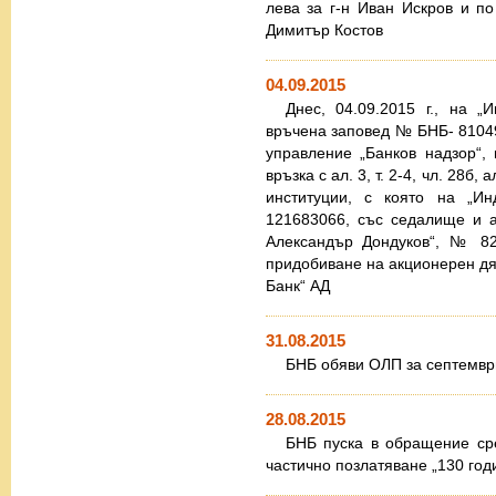
лева за г-н Иван Искров и по
Димитър Костов
04.09.2015
Днес, 04.09.2015 г., на 
връчена заповед № БНБ- 81049
управление „Банков надзор“, 
връзка с ал. 3, т. 2-4, чл. 28б, 
институции, с която на „Ин
121683066, със седалище и а
Александър Дондуков“, № 82
придобиване на акционерен дял
Банк“ АД
31.08.2015
БНБ обяви ОЛП за септември
28.08.2015
БНБ пуска в обращение ср
частично позлатяване „130 го