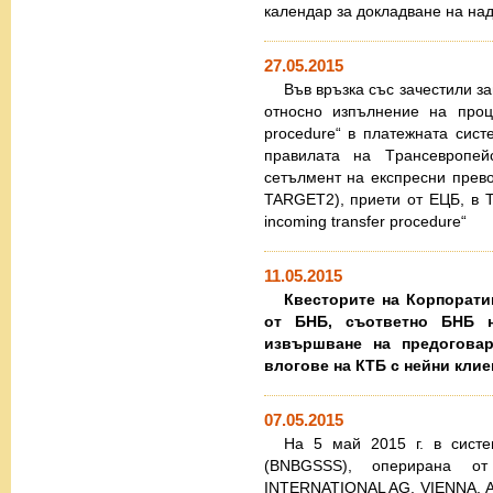
календар за докладване на над
27.05.2015
Във връзка със зачестили за
относно изпълнение на проце
procedure“ в платежната сис
правилата на Tрансевропей
сетълмент на експресни прев
TARGET2), приети от ЕЦБ, в 
incoming transfer procedure“
11.05.2015
Квесторите на Корпоратив
от БНБ, съответно БНБ н
извършване на предогова
влогове на КТБ с нейни клие
07.05.2015
На 5 май 2015 г. в систе
(BNBGSSS), оперирана о
INTERNATIONAL AG, VIENNA, АU