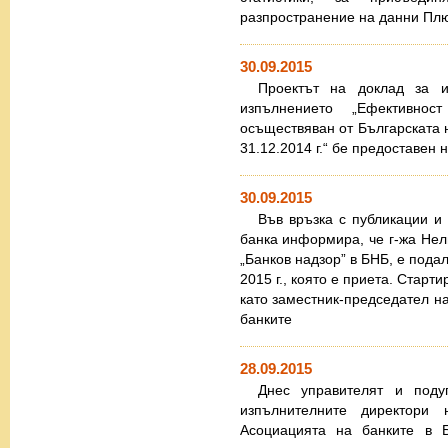
разпространение на данни Пл
30.09.2015
Проектът на доклад за 
изпълнението „Ефективно
осъществяван от Българската н
31.12.2014 г.“ бе предоставен
30.09.2015
Във връзка с публикации и
банка информира, че г-жа Нел
„Банков надзор” в БНБ, е пода
2015 г., която е приета. Старт
като заместник-председател на
банките
28.09.2015
Днес управителят и под
изпълнителните директори 
Асоциацията на банките в Б