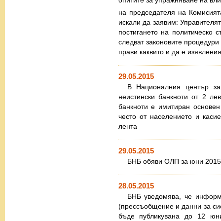
опитите за упражняване на вли
на председателя на Комисият
искали да заявим: Управителят
постигането на политическо с
следват законовите процедури 
прави каквито и да е изявлени
29.05.2015
В Националния център за
неистински банкноти от 2 лев
банкноти e имитиран основен
често от населението и каси
лента
29.05.2015
БНБ обяви ОЛП за юни 2015 
28.05.2015
БНБ уведомява, че информ
(прессъобщение и данни за сис
бъде публикувана до 12 юни