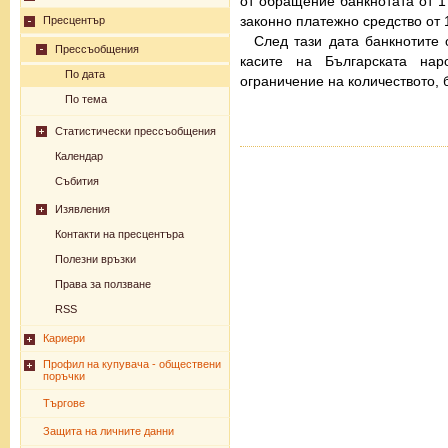
от обращение банкнотата от 1 
законно платежно средство от 1
Пресцентър
След тази дата банкнотите 
Прессъобщения
касите на Българската на
По дата
ограничение на количеството, б
По тема
Статистически прессъобщения
Календар
Събития
Изявления
Контакти на пресцентъра
Полезни връзки
Права за ползване
RSS
Кариери
Профил на купувача - обществени
поръчки
Търгове
Защита на личните данни