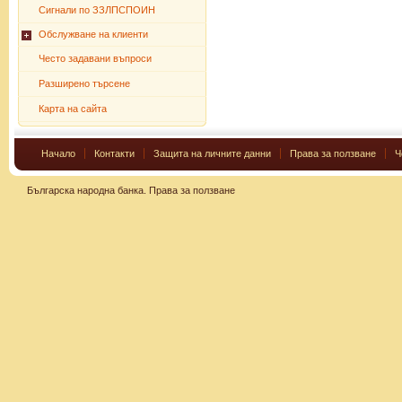
Сигнали по ЗЗЛПСПОИН
Обслужване на клиенти
Често задавани въпроси
Разширено търсене
Карта на сайта
Начало
Контакти
Защита на личните данни
Права за ползване
Ч
Българска народна банка.
Права за ползване