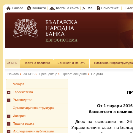
Начало
Контакти
Карта на сайта
RSS
Само текст
Бълг
За БНБ
Парична политика
Банкноти и монети
Платежна инфраструктура
Начало
За БНБ
Пресцентър
Прессъобщения
По дата
Мандат
П
Евросистема
Ръководство
От 1 януари 201
Организационна структура
банкнотата с номинал
История
Днес на основание чл. 26
Правна рамка
Управителният съвет на Бълга
Изследвания и публикации