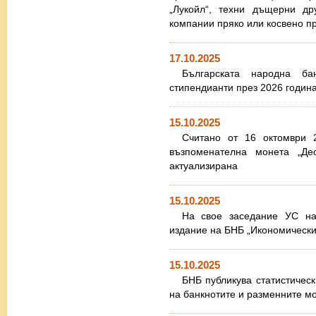
„Лукойл“, техни дъщерни др
компании пряко или косвено пр
17.10.2025
Българската народна ба
стипендианти през 2026 годин
15.10.2025
Считано от 16 октомври 2
възпоменателна монета „Де
актуализирана
15.10.2025
На свое заседание УС н
издание на БНБ „Икономически п
15.10.2025
БНБ публикува статистическ
на банкнотите и разменните м