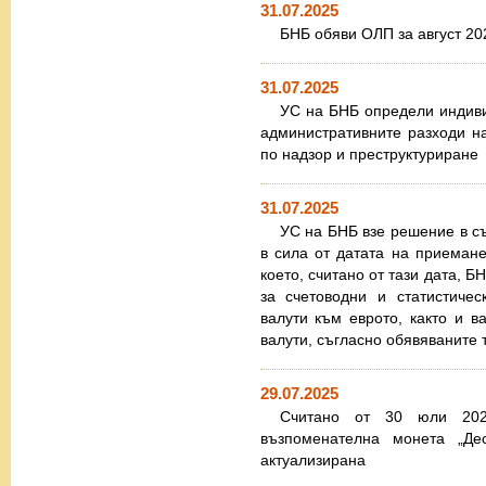
31.07.2025
БНБ обяви ОЛП за август 202
31.07.2025
УС на БНБ определи индиви
административните разходи на
по надзор и преструктуриране
31.07.2025
УС на БНБ взе решение в съо
в сила от датата на приемане
което, считано от тази дата, 
за счетоводни и статистиче
валути към еврото, както и в
валути, съгласно обявяваните 
29.07.2025
Считано от 30 юли 2025
възпоменателна монета „Де
актуализирана