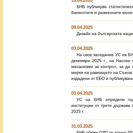
15.04.2025
БНБ публикува статистичес
банкнотите и разменните моне
09.04.2025
Дизайн на българската наци
03.04.2025
На свое заседание УС на БН
декември 2025 г., на Насоки
механизми за контрол, за да 
мерки на равнището на Съюза 
издадени от ЕБО и публикуван
03.04.2025
УС на БНБ определи год
институции от трети държави 
2025 г.
31.03.2025
БНБ обяви ОЛП за април 202