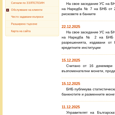
Сигнали по ЗЗЛПСПОИН
На свое заседание УС на Б
на Наредба № 7 на БНБ от 20
Обслужване на клиенти
рисковете в банките
Често задавани въпроси
Разширено търсене
22.12.2025
Карта на сайта
На свое заседание УС на Б
на Наредба № 2 на БНБ от
разрешенията, издавани от 
кредитните институции
15.12.2025
Считано от 16 декември 
възпоменателни монети, прода
15.12.2025
БНБ публикува статистически
банкнотите и разменните моне
11.12.2025
Управителят на Българск