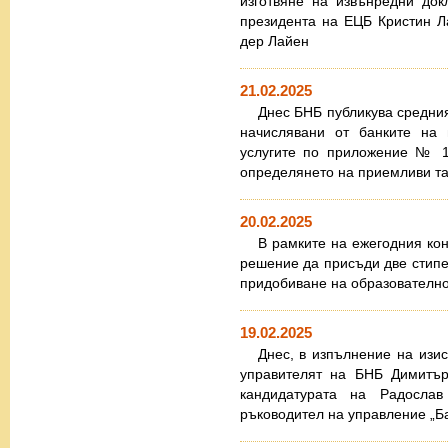
изготвяне на извънредни док
президента на ЕЦБ Кристин Л
дер Лайен
21.02.2025
Днес БНБ публикува средния
начислявани от банките на 
услугите по приложение № 
определянето на приемливи та
20.02.2025
В рамките на ежегодния ко
решение да присъди две стипен
придобиване на образователно
19.02.2025
Днес, в изпълнение на изис
управителят на БНБ Димитъ
кандидатурата на Радосла
ръководител на управление „Ба