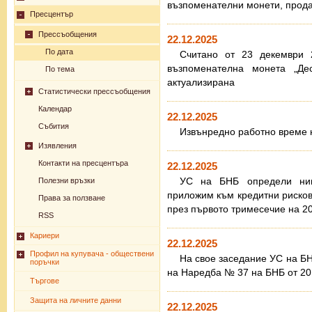
възпоменателни монети, прода
Пресцентър
Прессъобщения
22.12.2025
По дата
Считано от 23 декември 2
възпоменателна монета „Де
По тема
актуализирана
Статистически прессъобщения
Календар
22.12.2025
Събития
Извънредно работно време на
Изявления
Контакти на пресцентъра
22.12.2025
УС на БНБ определи нив
Полезни връзки
приложим към кредитни рисков
Права за ползване
през първото тримесечие на 20
RSS
Кариери
22.12.2025
Профил на купувача - обществени
На свое заседание УС на Б
поръчки
на Наредба № 37 на БНБ от 201
Търгове
Защита на личните данни
22.12.2025