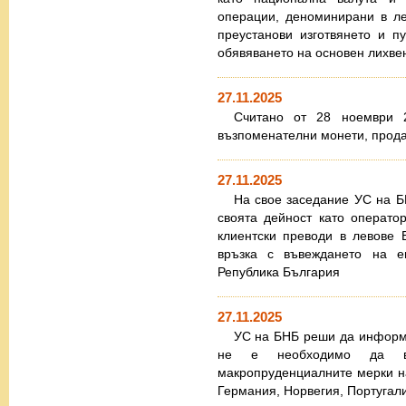
операции, деноминирани в ле
преустанови изготвянето и 
обявяването на основен лихве
27.11.2025
Считано от 28 ноември 2
възпоменателни монети, прода
27.11.2025
На свое заседание УС на Б
своята дейност като операто
клиентски преводи в левове 
връзка с въвеждането на е
Република България
27.11.2025
УС на БНБ реши да информи
не е необходимо да въ
макропруденциалните мерки н
Германия, Норвегия, Португали