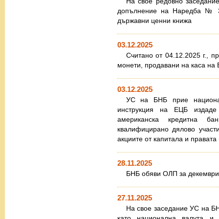
На свое редовно заседани
допълнение на Наредба № 31
държавни ценни книжа
03.12.2025
Считано от 04.12.2025 г., 
монети, продавани на каса на 
03.12.2025
УС на БНБ прие национа
инструкция на ЕЦБ издаде
американска кредитна б
квалифицирано дялово участи
акциите от капитала и правата 
28.11.2025
БНБ обяви ОЛП за декември 
27.11.2025
На свое заседание УС на Б
като национална валута и 