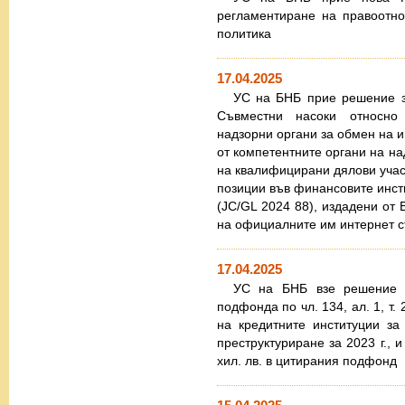
регламентиране на правоотн
политика
17.04.2025
УС на БНБ прие решение за
Съвместни насоки относно 
надзорни органи за обмен на
от компетентните органи на на
на квалифицирани дялови учас
позиции във финансовите инст
(JC/GL 2024 88), издадени от 
на официалните им интернет 
17.04.2025
УС на БНБ взе решение з
подфонда по чл. 134, ал. 1, т
на кредитните институции з
преструктуриране за 2023 г., 
хил. лв. в цитирания подфонд