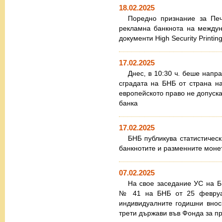
18.02.2025
Поредно признание за Печ
рекламна банкнота на между
документи High Security Printi
17.02.2025
Днес, в 10:30 ч. беше напр
сградата на БНБ от страна на
европейското право не допуска
банка
17.02.2025
БНБ публикува статистическ
банкнотите и разменните моне
07.02.2025
На свое заседание УС на 
№ 41 на БНБ от 25 февруар
индивидуалните годишни внос
трети държави във Фонда за п