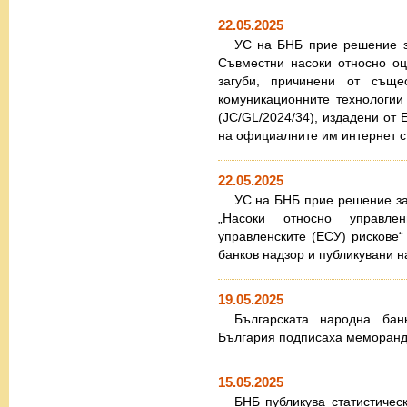
22.05.2025
УС на БНБ прие решение за
Съвместни насоки относно оц
загуби, причинени от същ
комуникационните технологии
(JC/GL/2024/34), издадени от 
на официалните им интернет 
22.05.2025
УС на БНБ прие решение за 
„Насоки относно управле
управленските (ЕСУ) рискове“
банков надзор и публикувани 
19.05.2025
Българската народна бан
България подписаха меморанд
15.05.2025
БНБ публикува статистическ