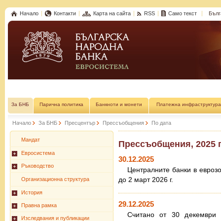
Начало
Контакти
Карта на сайта
RSS
Само текст
Бълг
За БНБ
Парична политика
Банкноти и монети
Платежна инфраструктура
Начало
За БНБ
Пресцентър
Прессъобщения
По дата
Мандат
Прессъобщения, 2025 г
Евросистема
30.12.2025
Ръководство
Централните банки в евроз
до 2 март 2026 г.
Организационна структура
История
29.12.2025
Правна рамка
Считано от 30 декември 
Изследвания и публикации