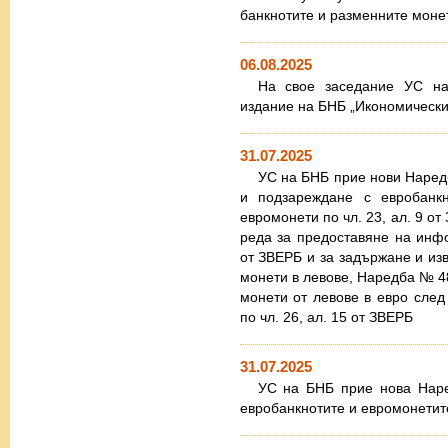
банкнотите и разменните моне
06.08.2025
На свое заседание УС н
издание на БНБ „Икономически п
31.07.2025
УС на БНБ прие нови Наред
и подзареждане с евробанкн
евромонети по чл. 23, ал. 9 о
реда за предоставяне на инфо
от ЗВЕРБ и за задържане и из
монети в левове, Наредба № 4
монети от левове в евро след
по чл. 26, ал. 15 от ЗВЕРБ
31.07.2025
УС на БНБ прие нова Наре
евробанкнотите и евромонети