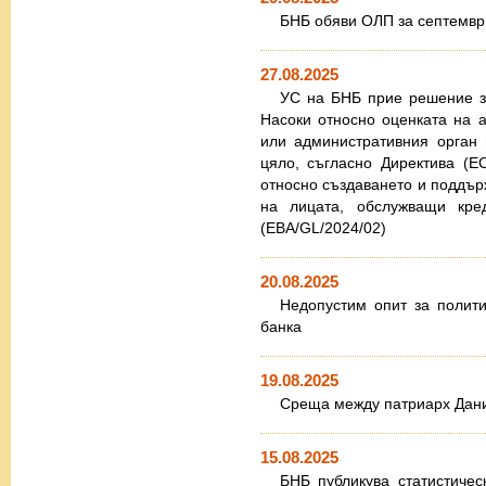
БНБ обяви ОЛП за септември
27.08.2025
УС на БНБ прие решение за 
Насоки относно оценката на а
или административния орган 
цяло, съгласно Директива (Е
относно създаването и поддър
на лицата, обслужващи кред
(EBA/GL/2024/02)
20.08.2025
Недопустим опит за полит
банка
19.08.2025
Среща между патриарх Дани
15.08.2025
БНБ публикува статистичес