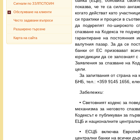
банка (ЕЦБ), обновиха своит
Сигнали по ЗЗЛПСПОИН
показва, че те са силно анга
Обслужване на клиенти
когато действат като участниц
си практики и процеси в съотв
Често задавани въпроси
да подкрепят по-широкото с
Разширено търсене
спазване на Кодекса те подчер
гарантиране на постоянния и
Карта на сайта
валутния пазар. За да се пос
банки от ЕС призовават всич
юрисдикции да се запознаят с 
Заявления за спазване на Коде
цели.
За запитвания от страна на
БНБ, тел.: +359 9145 1656, еле
Забележки:
• Световният кодекс за пове
механизма за неговото спаз
Кодексът е публикуван за първ
ЕЦБ и националните централни
• ЕСЦБ включва Европей
централни банки на всички дър