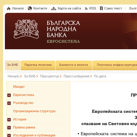
Начало
Контакти
Карта на сайта
RSS
Само текст
Бълг
За БНБ
Парична политика
Банкноти и монети
Платежна инфраструктура
Начало
За БНБ
Пресцентър
Прессъобщения
По дата
Мандат
П
Евросистема
Ръководство
Европейската систе
Организационна структура
З
История
спазване на Световен ко
Правна рамка
• Европейската система на 
Изследвания и публикации