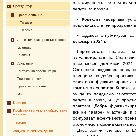
ангажираността си към актуа
Пресцентър
валутните пазари.
Прессъобщения
• Кодексът насърчава усто
По дата
подходяща степен прозрачен в
По тема
• Кодексът е публикуван за 
Статистически прессъобщения
декември 2024 г.
Календар
Европейската система на
Събития
актуализирането на Световни
през месец декември 2024 г
Изявления
Световният кодекс за поведе
Контакти на пресцентъра
принципи на добра практика н
Полезни връзки
ефективно функциониране и ви
Права за ползване
комитет актуализира Кодекса дв
за да го поддържа съответс
RSS
валутния пазар, и ще продъ
Кариери
практика. Добре функционир
Профил на купувача - обществени
всички пазарни участници и 
поръчки
осигуряват ефективното прен
Търгове
икономика, в крайна сметка но
Днес всички членове на Е
Защита на личните данни