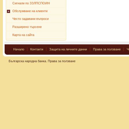
Сигнали по ЗЗЛПСПОИН
Обслужване на клиенти
Често задавани въпроси
Разширено търсене
Карта на сайта
Начало
Контакти
Защита на личните данни
Права за ползване
Ч
Българска народна банка.
Права за ползване