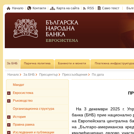
Начало
Контакти
Карта на сайта
RSS
Само текст
Бълг
За БНБ
Парична политика
Банкноти и монети
Платежна инфраструктура
Начало
За БНБ
Пресцентър
Прессъобщения
По дата
Мандат
П
Евросистема
Ръководство
На 3 декември 2025 г. Упр
Организационна структура
банка (БНБ) прие национално р
История
на Европейската централна б
Правна рамка
на „Българо-американска кре
квалифицирано дялово участи
Изследвания и публикации