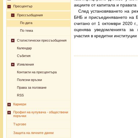
акциите от капитала и правата 
Пресцентър
След установяването на ре
Прессъобщения
БНБ и присъединяването на 
считано от 1 октомври 2020 г
По дата
оценява уведомленията за 
По тема
участия в кредитни институции
Статистически прессъобщения
Календар
Събития
Изявления
Контакти на пресцентъра
Полезни връзки
Права за ползване
RSS
Кариери
Профил на купувача - обществени
поръчки
Търгове
Защита на личните данни