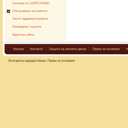
Сигнали по ЗЗЛПСПОИН
Обслужване на клиенти
Често задавани въпроси
Разширено търсене
Карта на сайта
Начало
Контакти
Защита на личните данни
Права за ползване
Ч
Българска народна банка.
Права за ползване