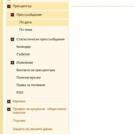
Пресцентър
Прессъобщения
По дата
По тема
Статистически прессъобщения
Календар
Събития
Изявления
Контакти на пресцентъра
Полезни връзки
Права за ползване
RSS
Кариери
Профил на купувача - обществени
поръчки
Търгове
Защита на личните данни