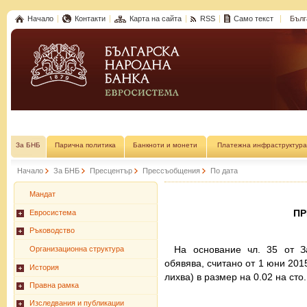
Начало
Контакти
Карта на сайта
RSS
Само текст
Бълг
За БНБ
Парична политика
Банкноти и монети
Платежна инфраструктура
Начало
За БНБ
Пресцентър
Прессъобщения
По дата
Мандат
П
Евросистема
Ръководство
На основание чл. 35 от З
Организационна структура
обявява, считано от 1 юни 201
История
лихва) в размер на 0.02 на сто.
Правна рамка
Изследвания и публикации