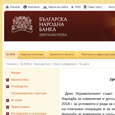
Начало
Контакти
Карта на сайта
RSS
Само текст
Бълг
За БНБ
Парична политика
Банкноти и монети
Платежна инфраструктура
Начало
За БНБ
Пресцентър
Прессъобщения
По дата
Мандат
П
Евросистема
Ръководство
Днес Управителният съвет 
Организационна структура
Наредба за изменение и допъ
История
2018 г. за условията и реда за
Правна рамка
на платежни операции и за из
Наредба за изменение и допъ
Изследвания и публикации