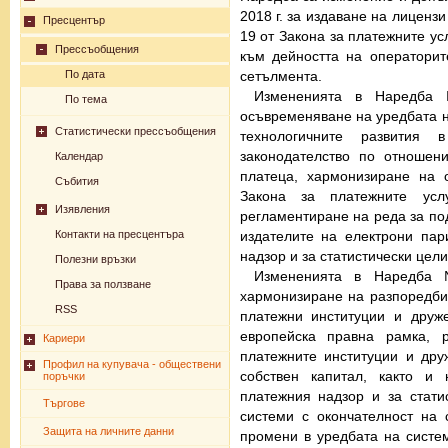
2018 г. за издаване на лицензи
Пресцентър
19 от Закона за платежните ус
Прессъобщения
към дейността на операторит
сетълмента.
По дата
Измененията в Наредба
По тема
осъвременяване на уредбата н
Статистически прессъобщения
технологичните развития 
законодателство по отношен
Календар
платеца, хармонизиране на 
Събития
Закона за платежните усл
Изявления
регламентиране на реда за под
издателите на електрони пар
Контакти на пресцентъра
надзор и за статистически цели
Полезни връзки
Измененията в Наредба
Права за ползване
хармонизиране на разпоредбит
RSS
платежни институции и друж
европейска правна рамка, 
Кариери
платежните институции и дру
Профил на купувача - обществени
собствен капитал, както и 
поръчки
платежния надзор и за стати
Търгове
системи с окончателност на 
Защита на личните данни
промени в уредбата на систе