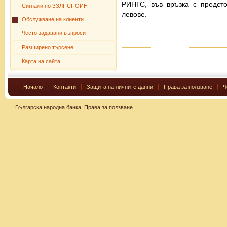
РИНГС, във връзка с предст
Сигнали по ЗЗЛПСПОИН
левове.
Обслужване на клиенти
Често задавани въпроси
Разширено търсене
Карта на сайта
Начало
Контакти
Защита на личните данни
Права за ползване
Ч
Българска народна банка.
Права за ползване