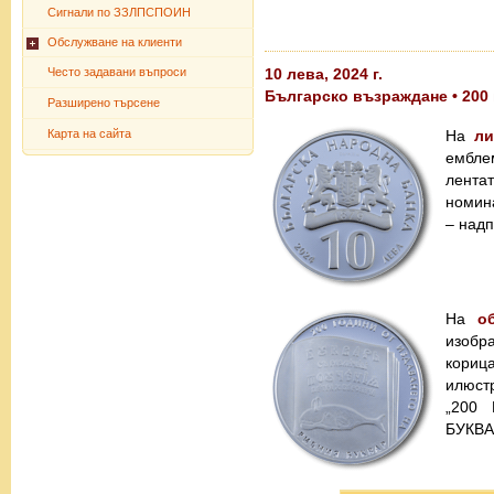
Сигнали по ЗЗЛПСПОИН
Обслужване на клиенти
Често задавани въпроси
10 лева, 2024 г.
Българско възраждане • 200 
Разширено търсене
Карта на сайта
На
ли
ембле
лентат
номина
– над
На
о
изобр
корица
илюстр
„200
БУКВА