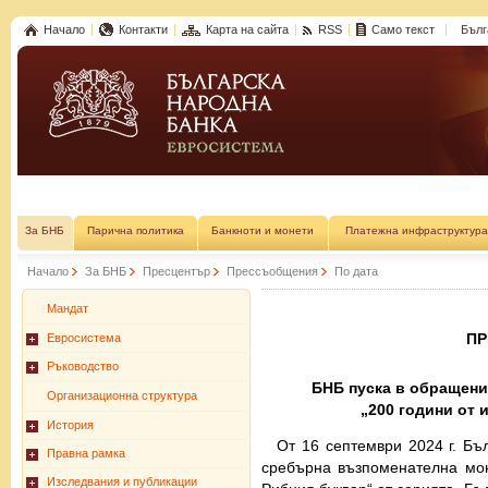
Начало
Контакти
Карта на сайта
RSS
Само текст
Бълг
За БНБ
Парична политика
Банкноти и монети
Платежна инфраструктура
Начало
За БНБ
Пресцентър
Прессъобщения
По дата
Мандат
П
Евросистема
Ръководство
БНБ пуска в обращени
Организационна структура
„200 години от 
История
От 16 септември 2024 г. Бъ
Правна рамка
сребърна възпоменателна мон
Изследвания и публикации