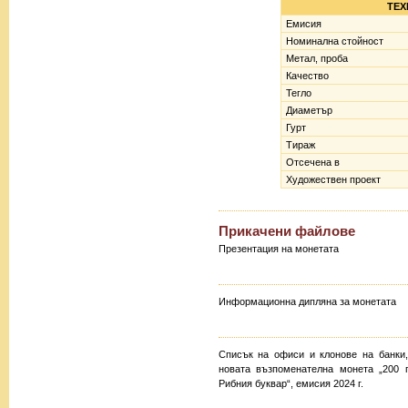
ТЕХ
Емисия
Номинална стойност
Метал, проба
Качество
Тегло
Диаметър
Гурт
Тираж
Отсечена в
Художествен проект
Прикачени файлове
Презентация на монетата
Информационна дипляна за монетата
Списък на офиси и клонове на банки
новата възпоменателна монета „200 
Рибния буквар“, емисия 2024 г.