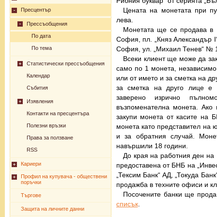
Рибния буквар“ от серията „Бъ
Цената на монетата при пу
Пресцентър
лева.
Прессъобщения
Монетата ще се продава в 
По дата
София, пл. „Княз Александър I
По тема
София, ул. „Михаил Тенев“ № 
Всеки клиент ще може да зак
Статистически прессъобщения
само по 1 монета, независимо 
Календар
или от името и за сметка на др
за сметка на друго лице е 
Събития
заверено изрично пълном
Изявления
възпоменателна монета. Ако к
Контакти на пресцентъра
закупи монета от касите на 
Полезни връзки
монета като представител на ю
и за обратния случай. Моне
Права за ползване
навършили 18 години.
RSS
До края на работния ден на 
Кариери
предоставена от БНБ на „Инвес
„Тексим Банк“ АД, „Токуда Бан
Профил на купувача - обществени
поръчки
продажба в техните офиси и кл
Посочените банки ще прода
Търгове
списък
.
Защита на личните данни