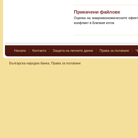
Прикачени файлове
Оценка на макроикономическите ефект
конфликт в Близкия изток
Начало
Контакти
Защита на личните данни
Права за ползване
Ч
Българска народна банка.
Права за ползване