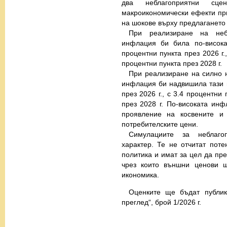
два неблагоприятни сце
макроикономически ефекти пр
на шокове върху предлагането 
При реализиране на небл
инфлация би била по-висока
процентни пункта през 2026 г.,
процентни пункта през 2028 г.
При реализиране на силно 
инфлация би надвишила тази в
през 2026 г., с 3.4 процентни 
през 2028 г. По-високата инф
проявление на косвените и
потребителските цени.
Симулациите за неблаго
характер. Те не отчитат пот
политика и имат за цел да пр
чрез които външни ценови ш
икономика.
Оценките ще бъдат публик
преглед“, брой 1/2026 г.