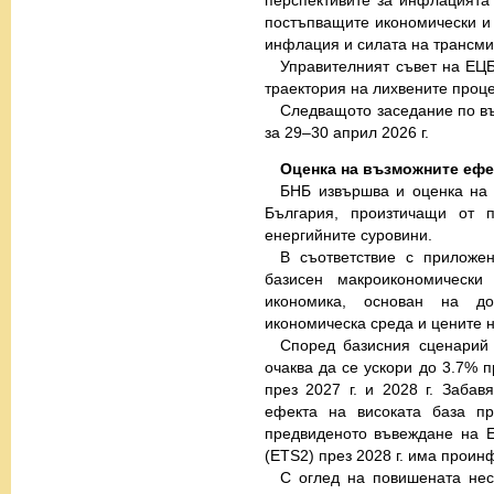
постъпващите икономически и
инфлация и силата на трансми
Управителният съвет на ЕЦБ
траектория на лихвените проце
Следващото заседание по въ
за 29–30 април 2026 г.
Оценка на възможните ефе
БНБ извършва и оценка на 
България, произтичащи от 
енергийните суровини.
В съответствие с приложе
базисен макроикономически
икономика, основан на до
икономическа среда и цените н
Според базисния сценарий
очаква да се ускори до 3.7% п
през 2027 г. и 2028 г. Забав
ефекта на високата база пр
предвиденото въвеждане на Е
(ETS2) през 2028 г. има прои
С оглед на повишената нес