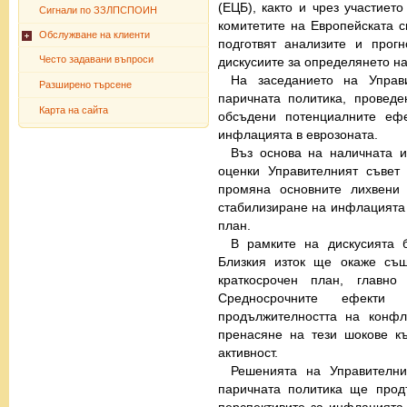
(ЕЦБ), както и чрез участиет
Сигнали по ЗЗЛПСПОИН
комитетите на Европейската с
Обслужване на клиенти
подготвят анализите и прог
Често задавани въпроси
дискусиите за определянето на
На заседанието на Управ
Разширено търсене
паричната политика, провед
Карта на сайта
обсъдени потенциалните ефе
инфлацията в еврозоната.
Въз основа на наличната 
оценки Управителният съве
промяна основните лихвени
стабилизиране на инфлацията
план.
В рамките на дискусията 
Близкия изток ще окаже същ
краткосрочен план, главн
Средносрочните ефекти
продължителността на конфл
пренасяне на тези шокове к
активност.
Решенията на Управителн
паричната политика ще прод
перспективите за инфлацията 