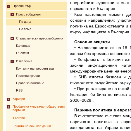
енергийните суровини и съот
Пресцентър
еврозоната и България.
Към настоящия момент де
Прессъобщения
основни направления: участ
По дата
политика на Евросистемата и 
По тема
върху инфлацията в България.
Статистически прессъобщения
Основни
акценти
Календар
• На заседанието си на 18–
запази без промяна основните
Събития
• Конфликтът в Близкия из
Изявления
засили инфлационния нати
Контакти на пресцентъра
международните цени на енерг
Полезни връзки
• БНБ изготви базисен и д
възможното въздействие върху
Права за ползване
• При реализиране на някой
RSS
България би била по-висока с
Кариери
2026–2028 г.
Профил на купувача - обществени
Парична политика в евроз
поръчки
В съответствие със своя ман
Търгове
паричната политика в евро
Защита на личните данни
заседанията на Управителни