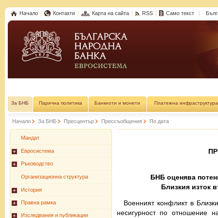
Начало
Контакти
Карта на сайта
RSS
Само текст
Бълг
За БНБ
Парична политика
Банкноти и монети
Платежна инфраструктура
Начало
За БНБ
Пресцентър
Прессъобщения
По дата
Мандат
П
Евросистема
Ръководство
БНБ оценява потен
Организационна структура
Близкия изток 
История
Военният конфликт в Близки
Правна рамка
несигурност по отношение н
Изследвания и публикации