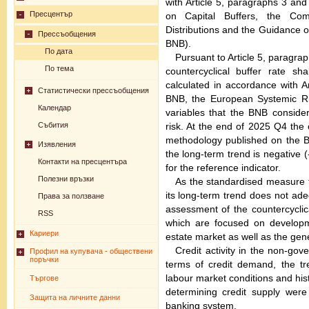
with Article 5, paragraphs 3 an
Пресцентър
on Capital Buffers, the Com
Distributions and the Guidance 
Прессъобщения
BNB).
По дата
Pursuant to Article 5, paragra
По тема
countercyclical buffer rate sha
calculated in accordance with A
Статистически прессъобщения
BNB, the European Systemic Ri
Календар
variables that the BNB consider
risk. At the end of 2025 Q4 the 
Събития
methodology published on the BN
Изявления
the long-term trend is negative 
Контакти на пресцентъра
for the reference indicator.
Полезни връзки
As the standardised measure fo
its long-term trend does not adeq
Права за ползване
assessment of the countercyclica
RSS
which are focused on developme
Кариери
estate market as well as the gen
Credit activity in the non-go
Профил на купувача - обществени
поръчки
terms of credit demand, the tr
labour market conditions and hist
Търгове
determining credit supply were 
Защита на личните данни
banking system.