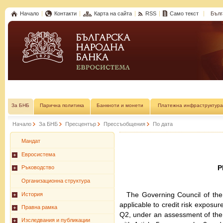
Начало
Контакти
Карта на сайта
RSS
Само текст
Бълг
За БНБ
Парична политика
Банкноти и монети
Платежна инфраструктура
Начало
За БНБ
Пресцентър
Прессъобщения
По дата
Мандат
Евросистема
P
Ръководство
Организационна структура
The Governing Council of the 
История
applicable to credit risk exposur
Правна рамка
Q2, under an assessment of the c
Изследвания и публикации