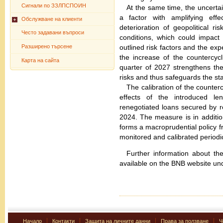
Сигнали по ЗЗЛПСПОИН
At the same time, the uncertai
a factor with amplifying effec
Обслужване на клиенти
deterioration of geopolitical r
Често задавани въпроси
conditions, which could impact 
outlined risk factors and the exp
Разширено търсене
the increase of the countercycl
Карта на сайта
quarter of 2027 strengthens the c
risks and thus safeguards the stab
The calibration of the counterc
effects of the introduced l
renegotiated loans secured by re
2024. The measure is in additio
forms a macroprudential policy f
monitored and calibrated periodi
Further information about th
available on the BNB website un
Начало
Контакти
Защита на личните данни
Права за ползване
Ч