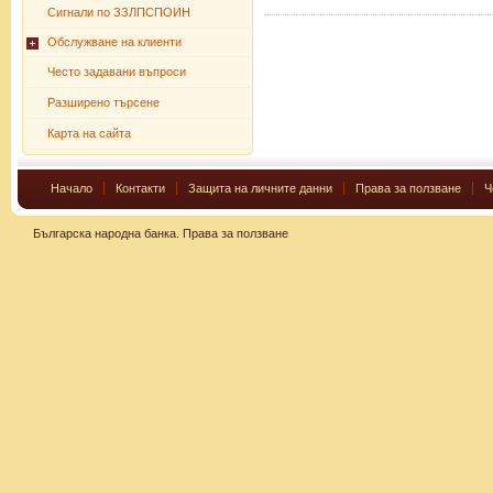
Сигнали по ЗЗЛПСПОИН
Обслужване на клиенти
Често задавани въпроси
Разширено търсене
Карта на сайта
Начало
Контакти
Защита на личните данни
Права за ползване
Ч
Българска народна банка.
Права за ползване