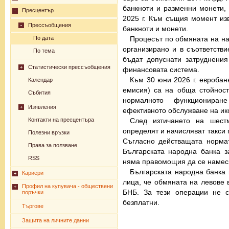
банкноти и разменни монети,
Пресцентър
2025 г. Към същия момент изв
Прессъобщения
банкноти и монети.
Процесът по обмяната на на
По дата
организирано и в съответстви
По тема
бъдат допуснати затруднения
Статистически прессъобщения
финансовата система.
Към 30 юни 2026 г. евробан
Календар
емисия) са на обща стойност
Събития
нормалното функционира
Изявления
ефективното обслужване на ик
След изтичането на шест
Контакти на пресцентъра
определят и начисляват такси 
Полезни връзки
Съгласно действащата норма
Права за ползване
Българската народна банка з
RSS
няма правомощия да се намесв
Българската народна банка
Кариери
лица, че обмяната на левове 
Профил на купувача - обществени
БНБ. За тези операции не с
поръчки
безплатни.
Търгове
Защита на личните данни