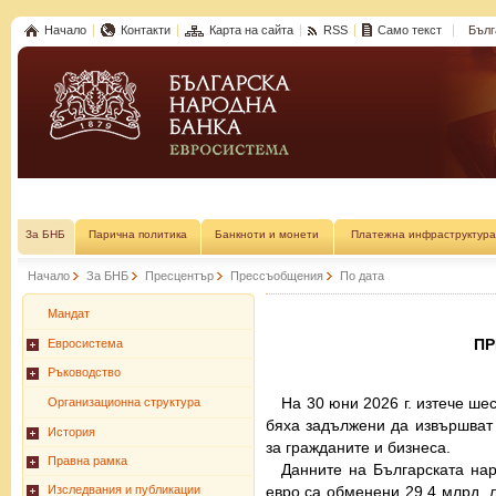
Начало
Контакти
Карта на сайта
RSS
Само текст
Бълг
За БНБ
Парична политика
Банкноти и монети
Платежна инфраструктура
Начало
За БНБ
Пресцентър
Прессъобщения
По дата
Мандат
П
Евросистема
Ръководство
На 30 юни 2026 г. изтече ше
Организационна структура
бяха задължени да извършват 
История
за гражданите и бизнеса.
Правна рамка
Данните на Българската нар
евро са обменени 29.4 млрд. л
Изследвания и публикации