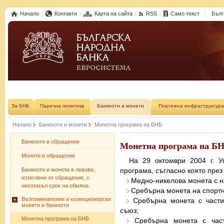
Начало
Контакти
Карта на сайта
RSS
Само текст
Бълг
За БНБ
Парична политика
Банкноти и монети
Платежна инфраструктура
Начало
Банкноти и монети
Монетна програма на БНБ
Банкноти в обращение
Монетна програма на БНБ
Монети в обращение
На 29 октомври 2004 г. У
Банкноти и монети в левове,
програма, съгласно която през
изтеглени от обращение, с
Медно-никелова монета с н
неизтекъл срок на обмяна
Сребърна монета на спортн
Възпоменателни и колекционерски
Сребърна монета с части
монети и банкноти
съюз;
Монетна програма на БНБ
Сребърна монета с части