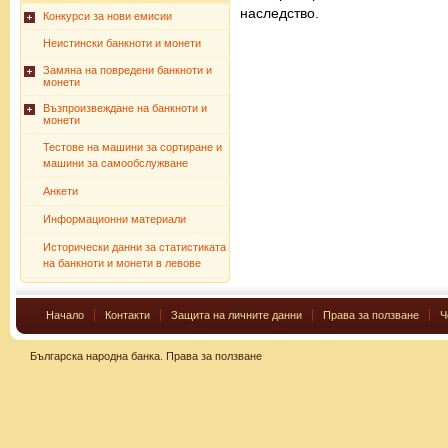
наследство.
Конкурси за нови емисии
Неистински банкноти и монети
Замяна на повредени банкноти и
монети
Възпроизвеждане на банкноти и
монети
Тестове на машини за сортиране и
машини за самообслужване
Анкети
Информационни материали
Исторически данни за статистиката
на банкноти и монети в левове
Начало
Контакти
Защита на личните данни
Права за ползване
Ч
Българска народна банка.
Права за ползване