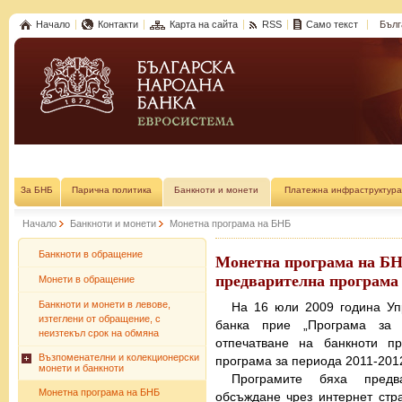
Начало
Контакти
Карта на сайта
RSS
Само текст
Бълг
За БНБ
Парична политика
Банкноти и монети
Платежна инфраструктура
Начало
Банкноти и монети
Монетна програма на БНБ
Банкноти в обращение
Монетна програма на БНБ
предварителна програма за
Монети в обращение
Банкноти и монети в левове,
На 16 юли 2009 година Уп
изтеглени от обращение, с
банка прие „Програма за 
неизтекъл срок на обмяна
отпечатване на банкноти пр
Възпоменателни и колекционерски
програма за периода 2011-2012
монети и банкноти
Програмите бяха предв
Монетна програма на БНБ
обсъждане чрез интернет стр