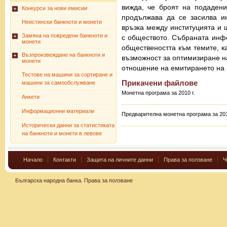
вижда, че броят на подадени
Конкурси за нови емисии
продължава да се засилва и
Неистински банкноти и монети
връзка между институцията и 
Замяна на повредени банкноти и
с обществото. Събраната инф
монети
обществеността към темите, ка
Възпроизвеждане на банкноти и
възможност за оптимизиране н
монети
отношение на емитирането на
Тестове на машини за сортиране и
Прикачени файлове
машини за самообслужване
Монетна програма за 2010 г.
Анкети
Информационни материали
Предварителна монетна програма за 2011
Исторически данни за статистиката
на банкноти и монети в левове
Начало
Контакти
Защита на личните данни
Права за ползване
Ч
Българска народна банка.
Права за ползване