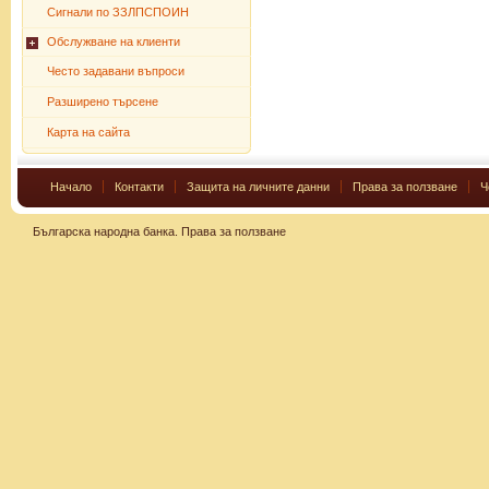
Сигнали по ЗЗЛПСПОИН
Обслужване на клиенти
Често задавани въпроси
Разширено търсене
Карта на сайта
Начало
Контакти
Защита на личните данни
Права за ползване
Ч
Българска народна банка.
Права за ползване