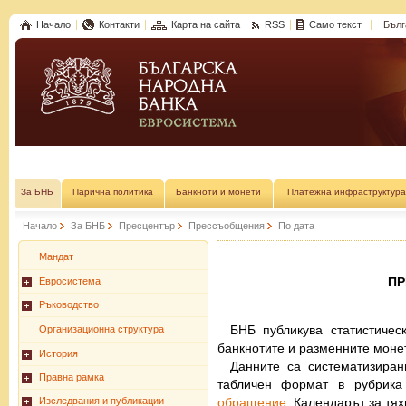
Начало
Контакти
Карта на сайта
RSS
Само текст
Бълг
За БНБ
Парична политика
Банкноти и монети
Платежна инфраструктура
Начало
За БНБ
Пресцентър
Прессъобщения
По дата
Мандат
П
Евросистема
Ръководство
БНБ публикува статистичес
Организационна структура
банкнотите и разменните моне
История
Данните са систематизиран
Правна рамка
табличен формат в рубрик
обращение
. Календарът за тя
Изследвания и публикации