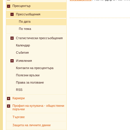
Пресцентър
Прессъобщения
По дата
По тема
Статистически прессъобщения
Календар
Събития
Изявления
Контакти на пресцентъра
Полезни връзки
Права за ползване
RSS
Кариери
Профил на купувача - обществени
поръчки
Търгове
Защита на личните данни