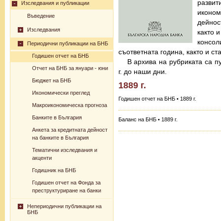
разв
Изследвания и публикации
иконо
Въведение
дейнос
Изследвания
както 
консо
Периодични публикации на БНБ
съответната година, както и с
Годишен отчет на БНБ
В архива на рубриката са п
Отчет на БНБ за януари - юни
г. до наши дни.
Бюджет на БНБ
1889 г.
Икономически преглед
Годишен отчет на БНБ • 1889 г.
Макроикономическа прогноза
Банките в България
Баланс на БНБ • 1889 г.
Анкета за кредитната дейност
на банките в България
Тематични изследвания и
акценти
Годишник на БНБ
Годишен отчет на Фонда за
преструктуриране на банки
Непериодични публикации на
БНБ