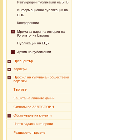
Извънредни публикации на БНБ
Информационни публикации на
БНБ
Конференции
Мрежа за парична история на
Югоизточна Европа
Публикации на ЕЦБ
Архив на публикации
Пресцентър
Кариери
Профил на купувача - обществени
поръчки
Търгове
Защита на личните данни
Сигнали по ЗЗЛПСПОИН
Обслужване на клиенти
Често задавани въпроси
Разширено търсене