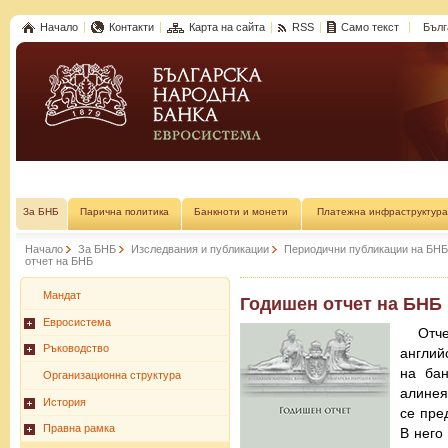
Начало
Контакти
Карта на сайта
RSS
Само текст
Бълг
За БНБ
Парична политика
Банкноти и монети
Платежна инфраструктура
Начало
За БНБ
Изследвания и публикации
Периодични публикации на БНБ
отчет на БНБ
Мандат
Годишен отчет на БНБ
Евросистема
Отч
Ръководство
англий
на бан
Организационна структура
алинея
История
се пре
Правна рамка
В него