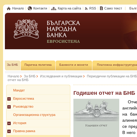
Начало
Контакти
Карта на сайта
RSS
Само текст
Бълг
За БНБ
Парична политика
Банкноти и монети
Платежна инфраструктура
Начало
За БНБ
Изследвания и публикации
Периодични публикации на БНБ
отчет на БНБ
Мандат
Годишен отчет на БНБ
Евросистема
Отч
Ръководство
англий
на бан
Организационна структура
алинея
История
се пре
Правна рамка
В него