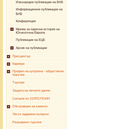
Извънредни публикации на БНБ
Информационни публикации на
БНБ
Конференции
Мрежа за парична история на
Югоизточна Европа
Публикации на ЕЦБ
Архив на публикации
Пресцентър
Кариери
Профил на купувача - обществени
поръчки
Търгове
Защита на личните данни
Сигнали по ЗЗЛПСПОИН
Обслужване на клиенти
Често задавани въпроси
Разширено търсене