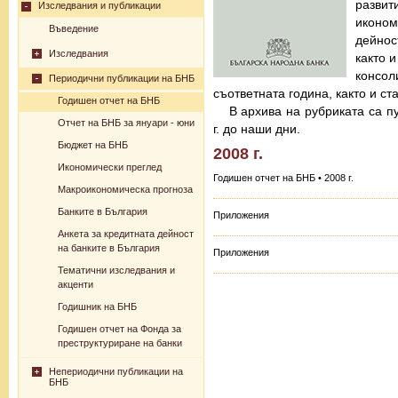
разв
Изследвания и публикации
иконо
Въведение
дейнос
Изследвания
както 
консо
Периодични публикации на БНБ
съответната година, както и с
Годишен отчет на БНБ
В архива на рубриката са п
Отчет на БНБ за януари - юни
г. до наши дни.
Бюджет на БНБ
2008 г.
Икономически преглед
Годишен отчет на БНБ • 2008 г.
Макроикономическа прогноза
Банките в България
Приложения
Анкета за кредитната дейност
на банките в България
Приложения
Тематични изследвания и
акценти
Годишник на БНБ
Годишен отчет на Фонда за
преструктуриране на банки
Непериодични публикации на
БНБ