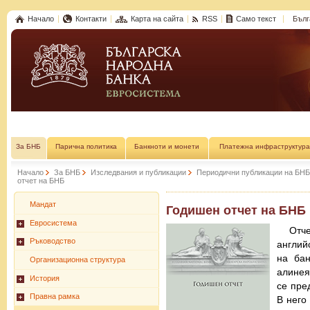
Начало
Контакти
Карта на сайта
RSS
Само текст
Бълг
За БНБ
Парична политика
Банкноти и монети
Платежна инфраструктура
Начало
За БНБ
Изследвания и публикации
Периодични публикации на БНБ
отчет на БНБ
Мандат
Годишен отчет на БНБ
Евросистема
Отч
Ръководство
англий
на бан
Организационна структура
алинея
История
се пре
Правна рамка
В него