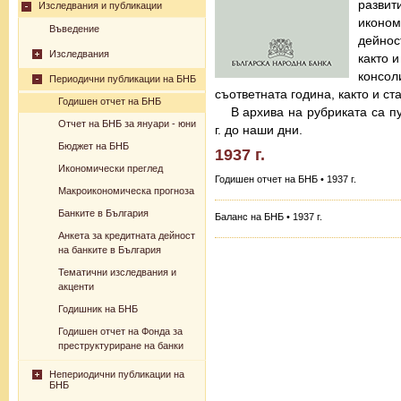
разв
Изследвания и публикации
иконо
Въведение
дейнос
Изследвания
както 
консо
Периодични публикации на БНБ
съответната година, както и с
Годишен отчет на БНБ
В архива на рубриката са п
Отчет на БНБ за януари - юни
г. до наши дни.
Бюджет на БНБ
1937 г.
Икономически преглед
Годишен отчет на БНБ • 1937 г.
Макроикономическа прогноза
Банките в България
Баланс на БНБ • 1937 г.
Анкета за кредитната дейност
на банките в България
Тематични изследвания и
акценти
Годишник на БНБ
Годишен отчет на Фонда за
преструктуриране на банки
Непериодични публикации на
БНБ