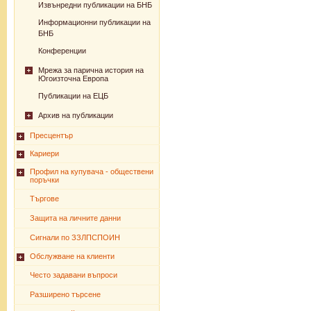
Извънредни публикации на БНБ
Информационни публикации на
БНБ
Конференции
Мрежа за парична история на
Югоизточна Европа
Публикации на ЕЦБ
Архив на публикации
Пресцентър
Кариери
Профил на купувача - обществени
поръчки
Търгове
Защита на личните данни
Сигнали по ЗЗЛПСПОИН
Обслужване на клиенти
Често задавани въпроси
Разширено търсене