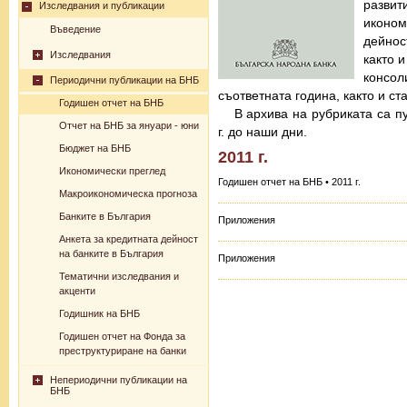
разв
Изследвания и публикации
иконо
Въведение
дейнос
Изследвания
както 
консо
Периодични публикации на БНБ
съответната година, както и с
Годишен отчет на БНБ
В архива на рубриката са п
Отчет на БНБ за януари - юни
г. до наши дни.
Бюджет на БНБ
2011 г.
Икономически преглед
Годишен отчет на БНБ • 2011 г.
Макроикономическа прогноза
Банките в България
Приложения
Анкета за кредитната дейност
на банките в България
Приложения
Тематични изследвания и
акценти
Годишник на БНБ
Годишен отчет на Фонда за
преструктуриране на банки
Непериодични публикации на
БНБ