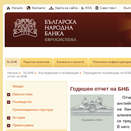
Начало
Контакти
Карта на сайта
RSS
Само текст
Бълг
За БНБ
Парична политика
Банкноти и монети
Платежна инфраструктура
Начало
За БНБ
Изследвания и публикации
Периодични публикации на БНБ
отчет на БНБ
Мандат
Годишен отчет на БНБ
Евросистема
Отч
Ръководство
англий
на бан
Организационна структура
алинея
История
се пре
Правна рамка
В него