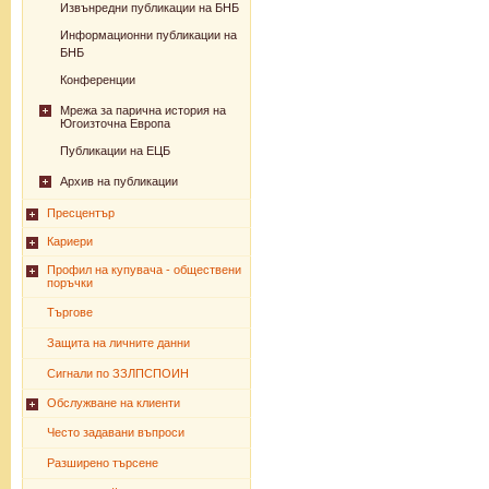
Извънредни публикации на БНБ
Информационни публикации на
БНБ
Конференции
Мрежа за парична история на
Югоизточна Европа
Публикации на ЕЦБ
Архив на публикации
Пресцентър
Кариери
Профил на купувача - обществени
поръчки
Търгове
Защита на личните данни
Сигнали по ЗЗЛПСПОИН
Обслужване на клиенти
Често задавани въпроси
Разширено търсене