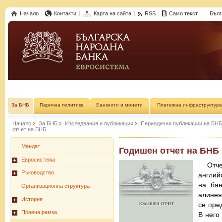
Начало
Контакти
Карта на сайта
RSS
Само текст
Бълг
За БНБ
Парична политика
Банкноти и монети
Платежна инфраструктура
Начало
За БНБ
Изследвания и публикации
Периодични публикации на БНБ
отчет на БНБ
Мандат
Годишен отчет на БНБ
Евросистема
Отч
Ръководство
англий
на бан
Организационна структура
алинея
История
се пре
Правна рамка
В него