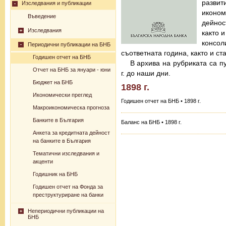
разв
Изследвания и публикации
иконо
Въведение
дейнос
Изследвания
както 
консо
Периодични публикации на БНБ
съответната година, както и с
Годишен отчет на БНБ
В архива на рубриката са п
Отчет на БНБ за януари - юни
г. до наши дни.
Бюджет на БНБ
1898 г.
Икономически преглед
Годишен отчет на БНБ • 1898 г.
Макроикономическа прогноза
Банките в България
Баланс на БНБ • 1898 г.
Анкета за кредитната дейност
на банките в България
Тематични изследвания и
акценти
Годишник на БНБ
Годишен отчет на Фонда за
преструктуриране на банки
Непериодични публикации на
БНБ