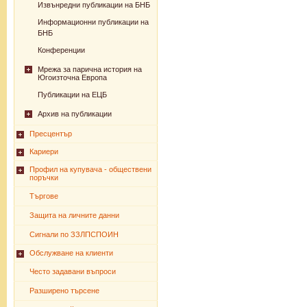
Извънредни публикации на БНБ
Информационни публикации на
БНБ
Конференции
Мрежа за парична история на
Югоизточна Европа
Публикации на ЕЦБ
Архив на публикации
Пресцентър
Кариери
Профил на купувача - обществени
поръчки
Търгове
Защита на личните данни
Сигнали по ЗЗЛПСПОИН
Обслужване на клиенти
Често задавани въпроси
Разширено търсене