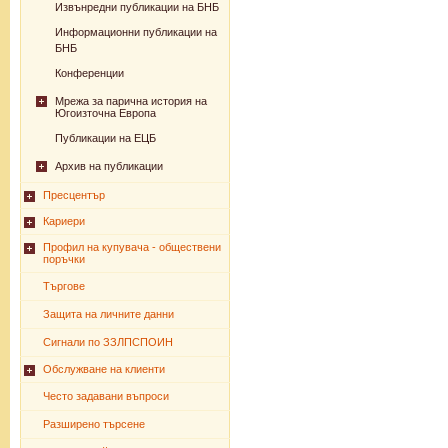
Извънредни публикации на БНБ
Информационни публикации на
БНБ
Конференции
Мрежа за парична история на
Югоизточна Европа
Публикации на ЕЦБ
Архив на публикации
Пресцентър
Кариери
Профил на купувача - обществени
поръчки
Търгове
Защита на личните данни
Сигнали по ЗЗЛПСПОИН
Обслужване на клиенти
Често задавани въпроси
Разширено търсене