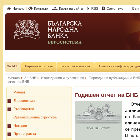
Начало
Контакти
Карта на сайта
RSS
Само текст
Бълг
За БНБ
Парична политика
Банкноти и монети
Платежна инфраструктура
Начало
За БНБ
Изследвания и публикации
Периодични публикации на БНБ
отчет на БНБ
Мандат
Годишен отчет на БНБ
Евросистема
Отч
Ръководство
англий
на бан
Организационна структура
алинея
История
се пре
Правна рамка
В него