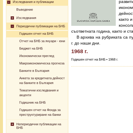
разв
Изследвания и публикации
иконо
Въведение
дейнос
Изследвания
както 
консо
Периодични публикации на БНБ
съответната година, както и с
Годишен отчет на БНБ
В архива на рубриката са п
Отчет на БНБ за януари - юни
г. до наши дни.
Бюджет на БНБ
1968 г.
Икономически преглед
Годишен отчет на БНБ • 1968 г.
Макроикономическа прогноза
Банките в България
Анкета за кредитната дейност
на банките в България
Тематични изследвания и
акценти
Годишник на БНБ
Годишен отчет на Фонда за
преструктуриране на банки
Непериодични публикации на
БНБ